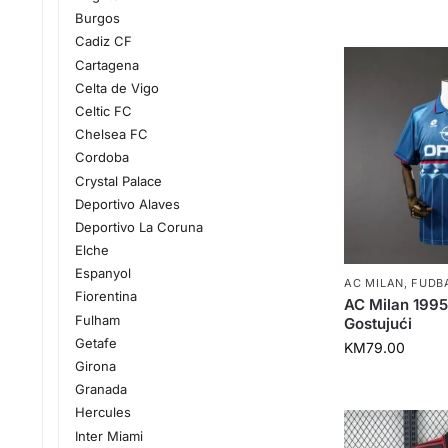
Burgos
Cadiz CF
Cartagena
Celta de Vigo
Celtic FC
Chelsea FC
Cordoba
Crystal Palace
Deportivo Alaves
Deportivo La Coruna
Elche
Espanyol
AC MILAN
,
FUDB
Fiorentina
AC Milan 199
Fulham
Gostujući
Getafe
KM
79.00
Girona
Granada
Hercules
Inter Miami