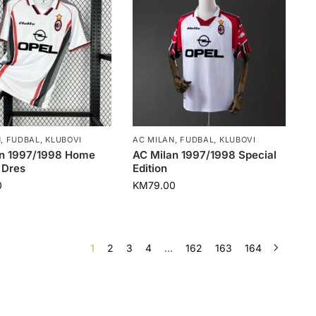
N
,
FUDBAL
,
KLUBOVI
AC MILAN
,
FUDBAL
,
KLUBOVI
an 1997/1998 Home
AC Milan 1997/1998 Special
 Dres
Edition
0
KM
79.00
1
2
3
4
…
162
163
164