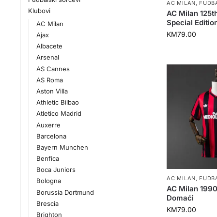
AC MILAN
,
FUDB
Klubovi
AC Milan 125t
Special Editio
AC Milan
KM
79.00
Ajax
Albacete
Arsenal
AS Cannes
AS Roma
Aston Villa
Athletic Bilbao
Atletico Madrid
Auxerre
Barcelona
Bayern Munchen
Benfica
Boca Juniors
AC MILAN
,
FUDB
Bologna
AC Milan 199
Borussia Dortmund
Domaći
Brescia
KM
79.00
Brighton