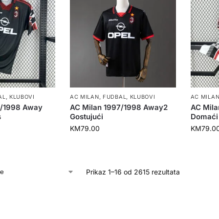
AL
,
KLUBOVI
AC MILAN
,
FUDBAL
,
KLUBOVI
AC MILA
7/1998 Away
AC Milan 1997/1998 Away2
AC Mil
s
Gostujući
Domaći
KM
79.00
KM
79.0
Prikaz 1–16 od 2615 rezultata