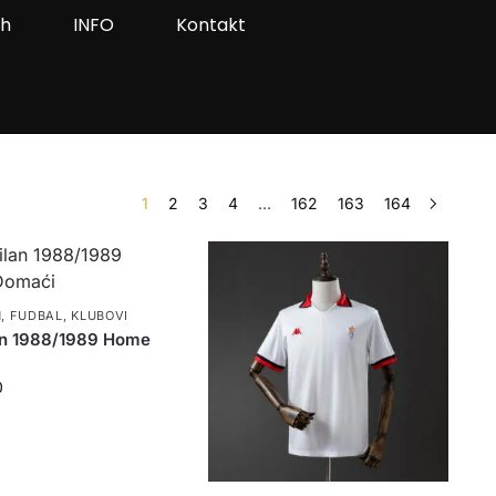
ah
INFO
Kontakt
1
2
3
4
…
162
163
164
N
,
FUDBAL
,
KLUBOVI
an 1988/1989 Home
0