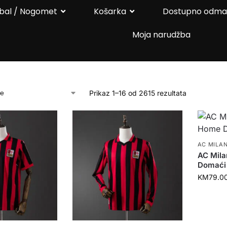
bal / Nogomet
Košarka
Dostupno odm
Moja narudžba
Prikaz 1–16 od 2615 rezultata
AC MILA
AC Mil
Domaći
KM
79.0