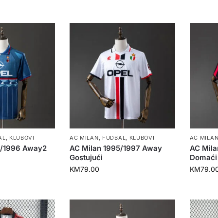
AL
,
KLUBOVI
AC MILAN
,
FUDBAL
,
KLUBOVI
AC MILA
5/1996 Away2
AC Milan 1995/1997 Away
AC Mil
Gostujući
Domaći
KM
79.00
KM
79.0