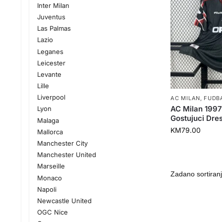
Inter Milan
Juventus
Las Palmas
Lazio
Leganes
Leicester
Levante
Lille
Liverpool
AC MILAN
,
FUDB
AC Milan 199
Lyon
Gostujuci Dre
Malaga
KM
79.00
Mallorca
Manchester City
Manchester United
Marseille
Monaco
Napoli
Newcastle United
OGC Nice