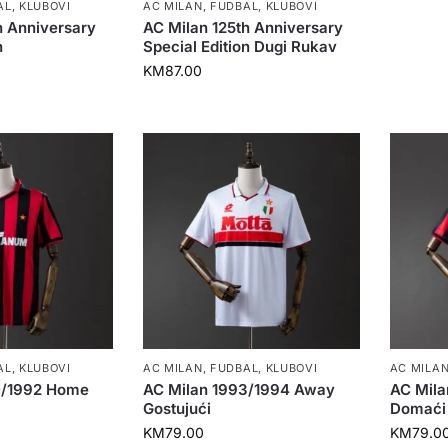
AL
,
KLUBOVI
AC MILAN
,
FUDBAL
,
KLUBOVI
h Anniversary
AC Milan 125th Anniversary
n
Special Edition Dugi Rukav
KM
87.00
AL
,
KLUBOVI
AC MILAN
,
FUDBAL
,
KLUBOVI
AC MILA
0/1992 Home
AC Milan 1993/1994 Away
AC Mil
Gostujući
Domaći
KM
79.00
KM
79.0