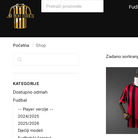
Fud
Početna
Shop
/
Pretraga
KATEGORIJE
Dostupno odmah
Fudbal
-- Player verzije --
2024/2025
2025/2026
Dječiji modeli
Fudbalski šorcevi