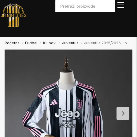
Početna
Fudbal
Klubovi
Juventus
Juventus 2025/2026 Home Domaći Dugi Rukav
/
/
/
/