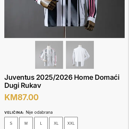
Juventus 2025/2026 Home Domaći
Dugi Rukav
KM
87.00
Nije odabrana
VELIČINA
:
S
M
L
XL
XXL