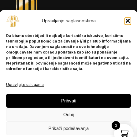
Upravljanje saglasnostima
INFORMACIJE
Da bismo obezbijedili najbolje korisničko iskustvo, koristimo
O nama
tehnologije poput kolačića za čuvanje i/ili pristup informacijama
Kontakt
na uređaju. Davanjem saglasnosti na ove tehnologije
omogućavate nam obradu podataka kao što su ponašanje
prilikom pregledanja ili jedinstveni identifikatori na ovom sajtu.
Nepristanak ili povlačenje saglasnosti može negativno uticati na
POMOĆ
određene funkcije i karakteristike sajta.
Česta pitanja
Politika privatnosti
Upravljajte uslugama
PRATITE NAS
Prihvati
Instagram
Odbij
OLX
TikTok
0
Prikaži podešavanja
© 2025 Ja BiH Dres