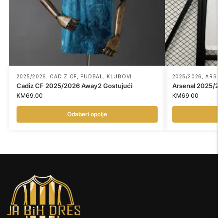
2025/2026
,
CADIZ CF
,
FUDBAL
,
KLUBOVI
2025/2026
,
ARS
Cadiz CF 2025/2026 Away2 Gostujući
Arsenal 2025/
KM
69.00
KM
69.00
Odaberi opcije