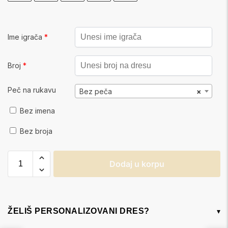
Ime igrača
*
Broj
*
Peč na rukavu
Bez peča
×
Bez imena
Bez broja
Dodaj u korpu
ŽELIŠ PERSONALIZOVANI DRES?
▾